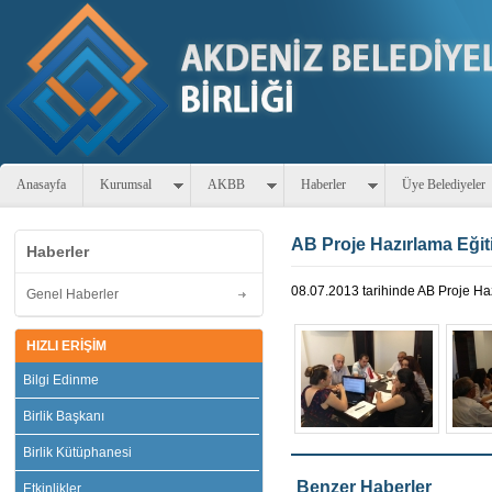
Anasayfa
Kurumsal
AKBB
Haberler
Üye Belediyeler
AB Proje Hazırlama Eğiti
Haberler
08.07.2013 tarihinde AB Proje Ha
Genel Haberler
HIZLI ERİŞİM
Bilgi Edinme
Birlik Başkanı
Birlik Kütüphanesi
Benzer Haberler
Etkinlikler