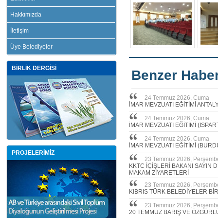
Hakkımızda
İletişim
Üye Belediyeler
BİRLİK DERGİSİ
Benzer Haber
24 Temmuz 2026, Cuma
İMAR MEVZUATI EĞİTİMİ ANTAL
24 Temmuz 2026, Cuma
İMAR MEVZUATI EĞİTİMİ (ISPAR
24 Temmuz 2026, Cuma
İMAR MEVZUATI EĞİTİMİ (BURD
PROJELERİMİZ
23 Temmuz 2026, Perşemb
KKTC İÇİŞLERİ BAKANI SAYIN
MAKAM ZİYARETLERİ
23 Temmuz 2026, Perşemb
KIBRIS TÜRK BELEDİYELER Bİ
23 Temmuz 2026, Perşemb
20 TEMMUZ BARIŞ VE ÖZGÜRL