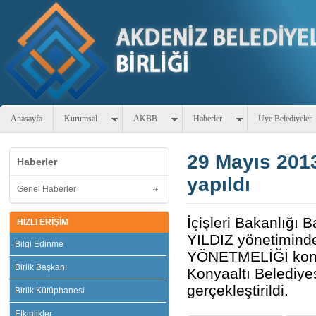
Anasayfa
Kurumsal
AKBB
Haberler
Üye Belediyeler
29 Mayıs 2013
Haberler
yapıldı
Genel Haberler
İçişleri Bakanlığı
HIZLI ERİŞİM
YILDIZ yönetimi
Bilgi Edinme
YÖNETMELİĞİ konul
Birlik Başkanı
Konyaaltı Belediye
gerçekleştirildi.
Birlik Kütüphanesi
Etkinlikler