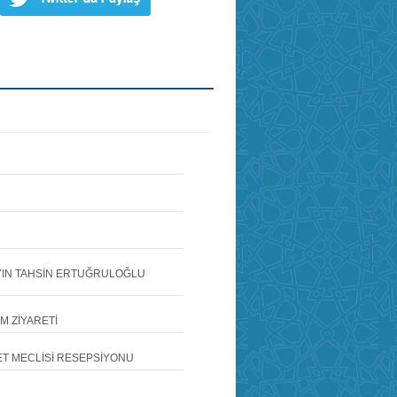
AYIN TAHSİN ERTUĞRULOĞLU
M ZİYARETİ
ET MECLİSİ RESEPSİYONU