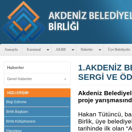
Anasayfa
Kurumsal
AKBB
Haberler
Üye Belediyeler
1.AKDENİZ B
Haberler
SERGİ VE Ö
Genel Haberler
Akdeniz Belediyele
HIZLI ERİŞİM
proje yarışmasında
Bilgi Edinme
Birlik Başkanı
Hakan Tütüncü, başk
Birlik, üye belediy
Birlik Kütüphanesi
tarihinde ilk olan 
Etkinlikler