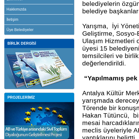
belediyelerin özgün
Hakkımızda
belediye başkanlar
İletişim
Yarışma, İyi Yöne
Üye Belediyeler
Geliştirme, Sosyo-E
Ulaşım Hizmetleri o
BİRLİK DERGİSİ
üyesi 15 belediyen
temsilcileri ve bir
değerlendirildi.
“Yapılmamış pek 
Antalya Kültür Me
PROJELERİMİZ
yarışmada dereceye 
Törende bir konuş
Hakan Tütüncü, bir
mesai harcadıkların
meclis üyeleriyle
yaptıklarını belirtti.