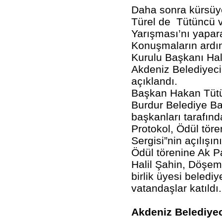
Daha sonra kürsüy
Türel de Tütüncü ve
Yarışması’nı yapara
Konuşmaların ardı
Kurulu Başkanı Hal
Akdeniz Belediyecil
açıklandı.
Başkan Hakan Tütü
Burdur Belediye Baş
başkanları tarafınd
Protokol, Ödül töre
Sergisi”nin açılışın
Ödül törenine Ak P
Halil Şahin, Döşe
birlik üyesi belediy
vatandaşlar katıldı.
Akdeniz Belediyec