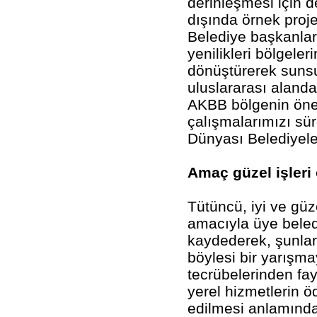
derinleşmesi için d
dışında örnek proje
Belediye başkanlarım
yenilikleri bölgeler
dönüştürerek sunsu
uluslararası alanda
AKBB bölgenin önem
çalışmalarımızı sür
Dünyası Belediyeler
Amaç güzel işleri
Tütüncü, iyi ve güz
amacıyla üye beled
kaydederek, şunları
böylesi bir yarışma
tecrübelerinden fa
yerel hizmetlerin öd
edilmesi anlamında,