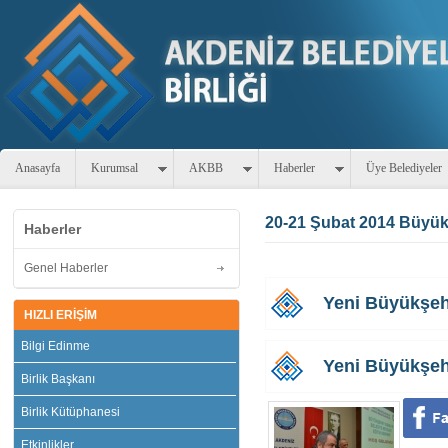
Anasayfa
Kurumsal
AKBB
Haberler
Üye Belediyeler
20-21 Şubat 2014 Büyükş
Haberler
Genel Haberler
Yeni Büyükşeh
HIZLI ERİŞİM
Bilgi Edinme
Yeni Büyükşe
Birlik Başkanı
Birlik Kütüphanesi
Etkinlikler