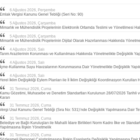
6 Ağustos 2026, Perşembe
Emlak Vergisi Kanunu Genel Tebliği (Seri No: 90)
5 Ağustos 2026, Çarşamba
Mimarlık ve Mühendislik Projelerinin Elektronik Ortamda Teslimi ve Yönetilmesi H
5 Ağustos 2026, Çarşamba
Mimarlık ve Mühendislik Projelerinin Dijital Olarak Hazırlanması Hakkında Yönetme
4 Ağustos 2026, Salı
Tarım Arazilerinin Korunması ve Kullanılması Hakkında Yönetmelikte Değişiklik Ya
4 Ağustos 2026, Salı
İçme-Kullanma Suyu Havzalarının Korunmasına Dair Yönetmelikte Değişiklik Yapılm
4 Ağustos 2026, Salı
Yerel İklim Değişikliği Eylem Planları ile İl İklim Değişikliği Koordinasyon Kurullar
31 Temmuz 2026, Cuma
Kamu Gözetimi, Muhasebe ve Denetim Standartları Kurulunun 28/07/2026 Tarihli 
Kararı
31 Temmuz 2026, Cuma
Vergi Usul Kanunu Genel Tebliği (Sıra No: 531)’nde Değişiklik Yapılmasına Dair Teb
31 Temmuz 2026, Cuma
Belediye ve Bağlı Kuruluşları ile Mahalli İdare Birlikleri Norm Kadro İlke ve Standar
Yapılmasına İlişkin Yönetmelik
31 Temmuz 2026, Cuma
Sözleşmeli Personel Çalıştırılmasına İlişkin Esaslarda Değişiklik Yapılmasına Dair 