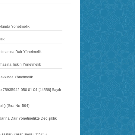
akkında Yönetmelik
lik
pılmasına Dair Yönetmelik
asına İlişkin Yönetmelik
ı Hakkında Yönetmelik
ve 75935942-050.01.04-[44558] Sayılı
liğ (Sıra No: 594)
tlarına Dair Yönetmelikte Değişiklik
Esaslar (Karar Sayısı: 11565)