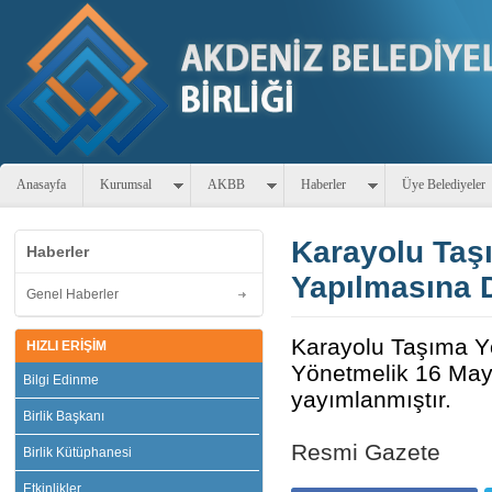
Anasayfa
Kurumsal
AKBB
Haberler
Üye Belediyeler
Karayolu Taş
Haberler
Yapılmasına 
Genel Haberler
Karayolu Taşıma Yö
HIZLI ERİŞİM
Yönetmelik 16 Mayı
Bilgi Edinme
yayımlanmıştır.
Birlik Başkanı
Resmi Gazete
Birlik Kütüphanesi
Etkinlikler