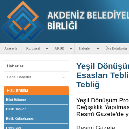
Anasayfa
Kurumsal
AKBB
Haberler
Üye Belediyeler
Yeşil Dönüşü
Haberler
Esasları Tebl
Genel Haberler
Tebliğ
HIZLI ERİŞİM
Yeşil Dönüşüm Pro
Bilgi Edinme
Değişiklik Yapılmas
Birlik Başkanı
Resmî Gazete'de y
Birlik Kütüphanesi
Resmi Gazete
Etkinlikler