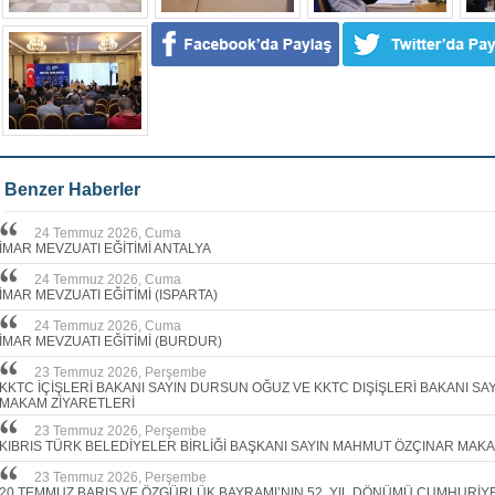
Benzer Haberler
24 Temmuz 2026, Cuma
İMAR MEVZUATI EĞİTİMİ ANTALYA
24 Temmuz 2026, Cuma
İMAR MEVZUATI EĞİTİMİ (ISPARTA)
24 Temmuz 2026, Cuma
İMAR MEVZUATI EĞİTİMİ (BURDUR)
23 Temmuz 2026, Perşembe
KKTC İÇİŞLERİ BAKANI SAYIN DURSUN OĞUZ VE KKTC DIŞİŞLERİ BAKANI S
MAKAM ZİYARETLERİ
23 Temmuz 2026, Perşembe
KIBRIS TÜRK BELEDİYELER BİRLİĞİ BAŞKANI SAYIN MAHMUT ÖZÇINAR MAKA
23 Temmuz 2026, Perşembe
20 TEMMUZ BARIŞ VE ÖZGÜRLÜK BAYRAMI’NIN 52. YIL DÖNÜMÜ CUMHURİY