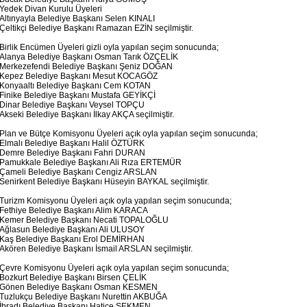
Yedek Divan Kurulu Üyeleri
Altınyayla Belediye Başkanı Selen KINALI
Çeltikçi Belediye Başkanı Ramazan EZİN seçilmiştir.
Birlik Encümen Üyeleri gizli oyla yapılan seçim sonucunda;
Alanya Belediye Başkanı Osman Tarık ÖZÇELİK
Merkezefendi Belediye Başkanı Şeniz DOĞAN
Kepez Belediye Başkanı Mesut KOCAGÖZ
Konyaaltı Belediye Başkanı Cem KOTAN
Finike Belediye Başkanı Mustafa GEYİKÇİ
Dinar Belediye Başkanı Veysel TOPÇU
Akseki Belediye Başkanı İlkay AKÇA seçilmiştir.
Plan ve Bütçe Komisyonu Üyeleri açık oyla yapılan seçim sonucunda;
Elmalı Belediye Başkanı Halil ÖZTÜRK
Demre Belediye Başkanı Fahri DURAN
Pamukkale Belediye Başkanı Ali Rıza ERTEMÜR
Çameli Belediye Başkanı Cengiz ARSLAN
Senirkent Belediye Başkanı Hüseyin BAYKAL seçilmiştir.
Turizm Komisyonu Üyeleri açık oyla yapılan seçim sonucunda;
Fethiye Belediye Başkanı Alim KARACA
Kemer Belediye Başkanı Necati TOPALOĞLU
Ağlasun Belediye Başkanı Ali ULUSOY
Kaş Belediye Başkanı Erol DEMİRHAN
Akören Belediye Başkanı İsmail ARSLAN seçilmiştir.
Çevre Komisyonu Üyeleri açık oyla yapılan seçim sonucunda;
Bozkurt Belediye Başkanı Birsen ÇELİK
Gönen Belediye Başkanı Osman KESMEN
Tuzlukçu Belediye Başkanı Nurettin AKBUĞA
İbradı Belediye Başkanı Hatice SEKMEN