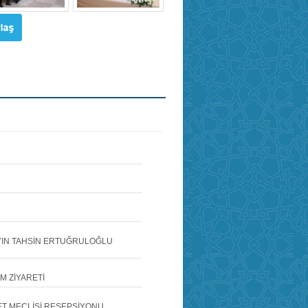
AYIN TAHSİN ERTUĞRULOĞLU
M ZİYARETİ
ET MECLİSİ RESEPSİYONU