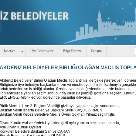
Haberler
Üye Belediyeler
Bilgi Edinme
İletişim
AKDENİZ BELEDİYELER BİRLİĞİ OLAĞAN MECLİS TOPLA
Akdeniz Belediyeler Birliği Olağan Meclis Toplantımızı gerçekleştirerek yeni dön
Birliğimize üye belediye başkanlarımızın ve meclis üyelerimizin katılımıyla gerçekl
ortak hedefleri ve iş birliği alanları üzerine verimli değerlendirmelerde bulunduk.
Toplantımızda yapılan seçim sonucunda Birlik Başkanlığı görevine seçilen Burdur 
ERCENGİZ’i tebrik ediyor, görevinde başarılar diliyoruz.
Birlik Meclisi 1. ve 2. Başkan Vekilliği gizli oyla yapılan seçim sonucunda;
Başkan Vekili Isparta Belediye Başkanı Şükrü BAŞDEĞİRMEN
Başkan Vekili Kepez Belediye Meclis Üyesi Gökhan Yılmaz seçilmiştir.
Divan Kurulu Asıl ve Yedek Üyelikleri gizli oyla yapılan seçim sonucunda;
Asıl Divan Kurulu Üyeleri
Korkuteli Belediye Başkanı Saniye CARAN
Bucak Belediye Başkanı Hülya GÜMÜŞ