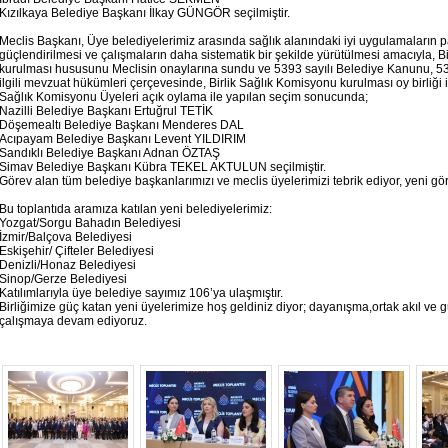
Kızılkaya Belediye Başkanı İlkay GÜNGÖR seçilmiştir.
Meclis Başkanı, Üye belediyelerimiz arasında sağlık alanındaki iyi uygulamaların pa
güçlendirilmesi ve çalışmaların daha sistematik bir şekilde yürütülmesi amacıyla, 
kurulması hususunu Meclisin onaylarına sundu ve 5393 sayılı Belediye Kanunu, 5355
ilgili mevzuat hükümleri çerçevesinde, Birlik Sağlık Komisyonu kurulması oy birliği i
Sağlık Komisyonu Üyeleri açık oylama ile yapılan seçim sonucunda;
Nazilli Belediye Başkanı Ertuğrul TETİK
Döşemealtı Belediye Başkanı Menderes DAL
Acıpayam Belediye Başkanı Levent YILDIRIM
Sandıklı Belediye Başkanı Adnan ÖZTAŞ
Simav Belediye Başkanı Kübra TEKEL AKTULUN seçilmiştir.
Görev alan tüm belediye başkanlarımızı ve meclis üyelerimizi tebrik ediyor, yeni gör
Bu toplantıda aramıza katılan yeni belediyelerimiz:
Yozgat/Sorgu Bahadın Belediyesi
İzmir/Balçova Belediyesi
Eskişehir/ Çifteler Belediyesi
Denizli/Honaz Belediyesi
Sinop/Gerze Belediyesi
Katılımlarıyla üye belediye sayımız 106’ya ulaşmıştır.
Birliğimize güç katan yeni üyelerimize hoş geldiniz diyor; dayanışma,ortak akıl ve güç
çalışmaya devam ediyoruz.