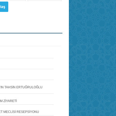
AYIN TAHSİN ERTUĞRULOĞLU
M ZİYARETİ
ET MECLİSİ RESEPSİYONU