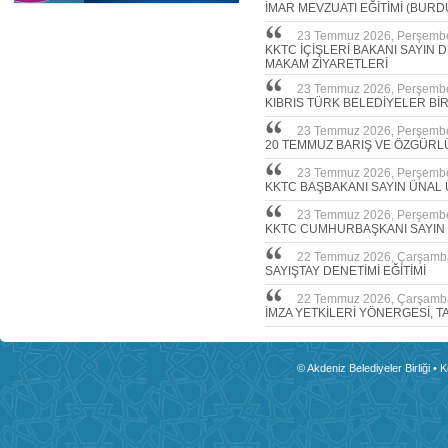
İMAR MEVZUATI EĞİTİMİ (BURD
23 Temmuz 2026, Perşemb
KKTC İÇİŞLERİ BAKANI SAYIN
MAKAM ZİYARETLERİ
23 Temmuz 2026, Perşemb
KIBRIS TÜRK BELEDİYELER Bİ
23 Temmuz 2026, Perşemb
20 TEMMUZ BARIŞ VE ÖZGÜRL
23 Temmuz 2026, Perşemb
KKTC BAŞBAKANI SAYIN ÜNAL 
23 Temmuz 2026, Perşemb
KKTC CUMHURBAŞKANI SAYIN
22 Temmuz 2026, Çarşamb
SAYIŞTAY DENETİMİ EĞİTİMİ
22 Temmuz 2026, Çarşamb
İMZA YETKİLERİ YÖNERGESİ, T
© Akdeniz Belediyeler Birliği • 