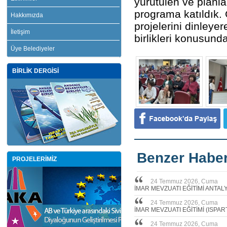
yürütülen ve planl
programa katıldık. 
Hakkımızda
projelerini dinleyer
İletişim
birlikleri konusunda
Üye Belediyeler
BİRLİK DERGİSİ
Benzer Haber
PROJELERİMİZ
24 Temmuz 2026, Cuma
İMAR MEVZUATI EĞİTİMİ ANTAL
24 Temmuz 2026, Cuma
İMAR MEVZUATI EĞİTİMİ (ISPAR
24 Temmuz 2026, Cuma