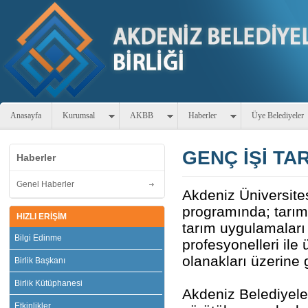
Anasayfa
Kurumsal
AKBB
Haberler
Üye Belediyeler
GENÇ İŞİ TA
Haberler
Genel Haberler
Akdeniz Üniversites
programında; tarımın
HIZLI ERİŞİM
tarım uygulamaları v
Bilgi Edinme
profesyonelleri ile 
olanakları üzerine g
Birlik Başkanı
Birlik Kütüphanesi
Akdeniz Belediyeler
Etkinlikler