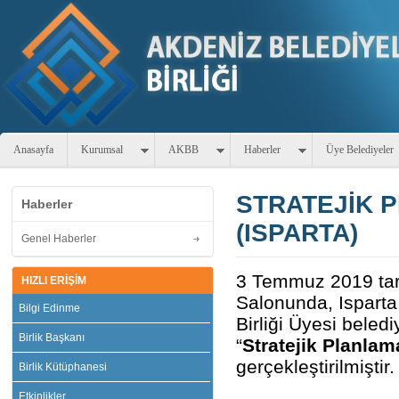
Anasayfa
Kurumsal
AKBB
Haberler
Üye Belediyeler
STRATEJİK 
Haberler
(ISPARTA)
Genel Haberler
3 Temmuz 2019 ta
HIZLI ERİŞİM
Salonunda, Isparta
Bilgi Edinme
Birliği Üyesi beled
Birlik Başkanı
“
Stratejik Planla
gerçekleştirilmiştir.
Birlik Kütüphanesi
Etkinlikler