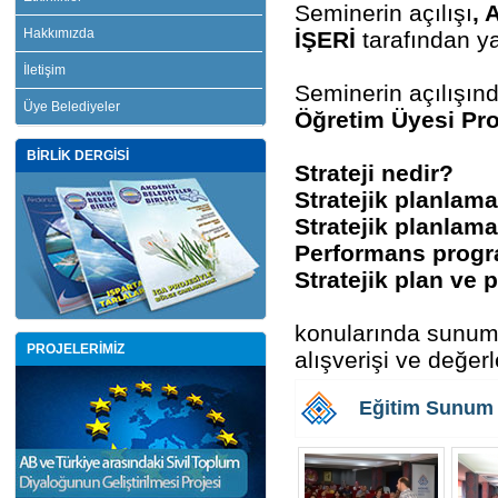
Seminerin açılışı
, 
Hakkımızda
İŞERİ
tarafından ya
İletişim
Seminerin açılışın
Üye Belediyeler
Öğretim Üyesi Pro
BİRLİK DERGİSİ
Strateji nedir?
Stratejik planlama
Stratejik planlama
Performans progra
Stratejik plan ve
konularında sunuml
PROJELERİMİZ
alışverişi ve değer
Eğitim Sunum