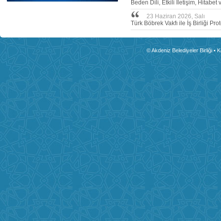
Beden Dili, Etkili İletişim, Hitabe
23 Haziran 2026, Salı
Türk Böbrek Vakfı ile İş Birliği 
© Akdeniz Belediyeler Birliği • 