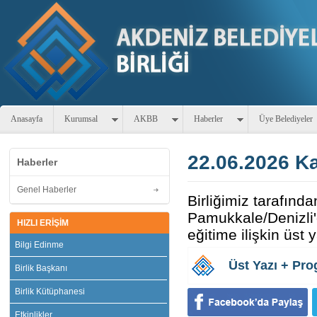
Anasayfa
Kurumsal
AKBB
Haberler
Üye Belediyeler
22.06.2026 Ka
Haberler
Genel Haberler
Birliğimiz tarafın
Pamukkale/Denizli'
HIZLI ERİŞİM
eğitime ilişkin üst 
Bilgi Edinme
Üst Yazı + Pr
Birlik Başkanı
Birlik Kütüphanesi
Etkinlikler